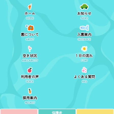
ホーム
お知らせ
HOME
NEWS
園について
入園案内
ABOUT
GUIDANCE
空き状況
1 日の流れ
AVAILABILITY
1 DAY
利用者の声
よくある質問
VOICE
FAQ
採用案内
RECRUIT
保護者