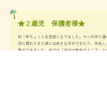
★２歳児 保護者様★
​約１年ちょっとお世話になりました。ヤシの木に
活に慣れてきた頃には好きな子ができたり、仲良し
事ができました。今では「今日は先生のとこ？」と
成長を温かく一緒に見守っていただき本当にありが
★0歳児 保護者様★