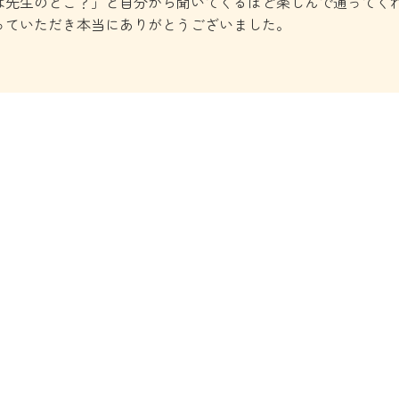
は先生のとこ？」と自分から聞いてくるほど楽しんで通ってく
っていただき本当にありがとうございました。
大阪市都島区毛馬町2丁目-11 リバーサイドしろきた35-105
入園案内
空き状況
1 日の流れ
GUIDANCE
AVAILABILITY
1 DAY