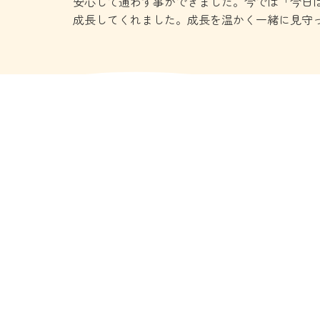
安心して通わす事ができました。今では「今日
成長してくれました。成長を温かく一緒に見守
ホーム
お知らせ
園について
HOME
NEWS
ABOUT